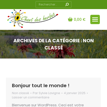
Recherche
:
0,00
€
ARCHIVES DE LA CATÉGORIE :
NON
CLASSÉ
Vous êtes ici :
Bonjour tout le monde !
Non classé
Par
Sylvie Lavigne
4 janvier 2025
Laisser un commentaire
Bienvenue sur WordPress. Ceci est votre